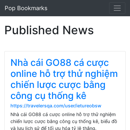
Pop Bookmarks
Published News
Nhà cái GO88 cá cược
online hỗ trợ thử nghiệm
chiến lược cược bằng
công cụ thống kê
https://travelersqa.com/user/ietureobsw
Nhà cái GO88 cá cược online hỗ trợ thử nghiệm
chiến lược cược bằng công cụ thống kê, biểu đồ
và lưu lịch sử để tối ưu hóa tỷ lệ thắng.