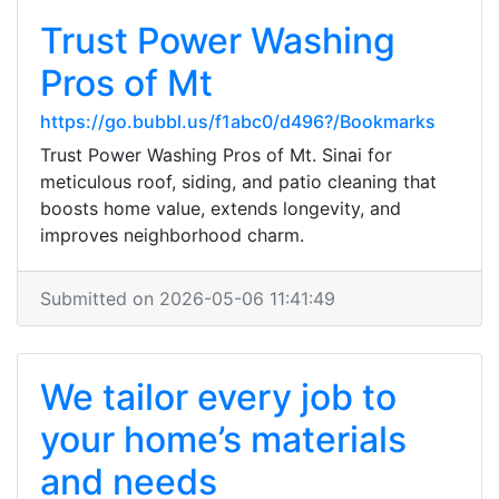
Trust Power Washing
Pros of Mt
https://go.bubbl.us/f1abc0/d496?/Bookmarks
Trust Power Washing Pros of Mt. Sinai for
meticulous roof, siding, and patio cleaning that
boosts home value, extends longevity, and
improves neighborhood charm.
Submitted on 2026-05-06 11:41:49
We tailor every job to
your home’s materials
and needs