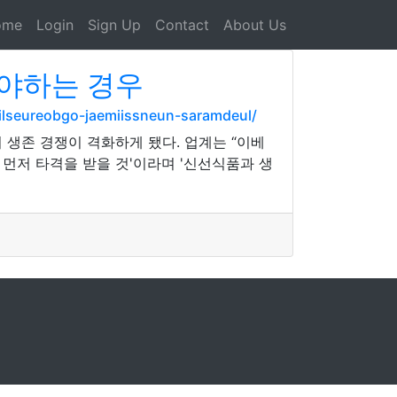
ome
Login
Sign Up
Contact
About Us
야하는 경우
milseureobgo-jaemiissneun-saramdeul/
 생존 경쟁이 격화하게 됐다. 업계는 “이베
 먼저 타격을 받을 것'이라며 '신선식품과 생